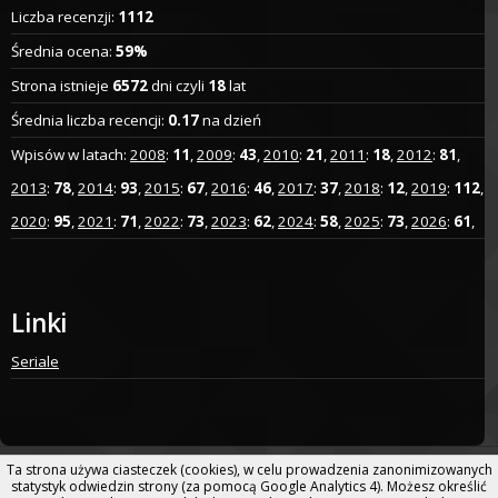
Liczba recenzji:
1112
Średnia ocena:
59%
Strona istnieje
6572
dni czyli
18
lat
Średnia liczba recencji:
0.17
na dzień
Wpisów w latach:
2008
:
11
,
2009
:
43
,
2010
:
21
,
2011
:
18
,
2012
:
81
,
2013
:
78
,
2014
:
93
,
2015
:
67
,
2016
:
46
,
2017
:
37
,
2018
:
12
,
2019
:
112
,
2020
:
95
,
2021
:
71
,
2022
:
73
,
2023
:
62
,
2024
:
58
,
2025
:
73
,
2026
:
61
,
Linki
Seriale
Ta strona używa ciasteczek (cookies), w celu prowadzenia zanonimizowanych
civil.pl. Design by TEMPLATED.co. Designed by Kjpargeter | Blog ma
statystyk odwiedzin strony (za pomocą Google Analytics 4). Możesz określić