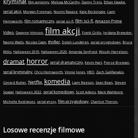
kryminał
,
,
,
,
,
film wojenny
Melissa McCarthy
Danny Trejo
Ethan Hawke
,
,
,
,
serial akcji
Morgan Freeman
Noomi Rapace
Kate Beckinsale
Liam
film sci-fi
,
,
,
,
Amazon Prime
film romantyczny
Hemsworth
serial sci-fi
film akcji
Video
,
,
,
,
,
Dwayne Johnson
Frank Grillo
Jordana Brewster
,
,
thriller
,
,
,
Naomi Watts
Nicolas Cage
Dolph Lundgren
serial przygodowy
Bruce
,
,
,
,
,
Willis
Halloween 2019
Halloween 2020
Amanda Seyfried
Woody Harrelson
horror
dramat
,
,
,
,
,
serial dramatyczny
Kevin Hart
Pierce Brosnan
,
,
,
,
,
serial kryminalny
Chris Hemsworth
Vinnie Jones
HBO
Zach Galifianakis
komedia
Netflix
,
,
,
,
,
Gerard Butler
Liam Neeson
Sean Bean
Steven
,
,
,
,
,
serial komediowy
Seagal
Halloween 2022
Scott Adkins
Mark Wahlberg
,
,
film przygodowy
,
,
Michelle Rodriguez
serial grozy
Charlize Theron
Losowe recenzje filmowe