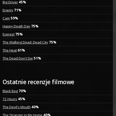
Big Driver
45%
Enemy
71%
Cam
59%
Happy Death Day
75%
Everest
75%
The Walking Dead: Dead City
75%
The Heat
61%
The Dead Don't Die
51%
Ostatnie recenzje filmowe
Black Bag
70%
72 Hours
45%
The Devil's Mouth
40%
The Stranger in My Home
40%