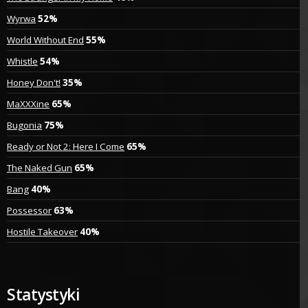
Wyrwa
52%
World Without End
55%
Whistle
54%
Honey Don't!
35%
MaXXXine
65%
Bugonia
75%
Ready or Not 2: Here I Come
65%
The Naked Gun
65%
Bang
40%
Possessor
63%
Hostile Takeover
40%
Statystyki