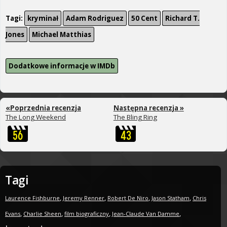
Tagi:
kryminał
Adam Rodriguez
50 Cent
Richard T.
Jones
Michael Matthias
Dodatkowe informacje w IMDb
«Poprzednia recenzja
Następna recenzja »
The Long Weekend
The Bling Ring
Tagi
,
,
,
,
Laurence Fishburne
Jeremy Renner
Robert De Niro
Jason Statham
Chris
,
,
,
,
Evans
Charlie Sheen
film biograficzny
Jean-Claude Van Damme