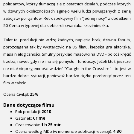
policjantów, którzy tłumaczą się z ostatnich działań, podczas których
w dziwnych okolicznościach zginęło wielu ludzi powiązanych z serią
zabójstw policjantów. Retrospektywny film "jednej nocy" z dodatkiem
50 Centa w typowej dla siebie roli cwaniaka-rzezimieszka.
Zalet tej produkcji nie widzę żadnych, napięcie brak, dziwna fabuła,
porozciągana tak by wystarczyło na 85 filmu, kiepska gra aktorska,
masa nielogiczności. Smutny przykład masówki na DVD - bo coś kręcić
trzeba, nawet gdy nie ma się pomysłu i funduszy. Jeżeli ktoś jeszcze
nie miał nieprzyjemności widzieć "Caught in the Crossfire" - to jest w
bardzo dobrej sytuacji, ponieważ bardzo ciężko przebrnąć przez ten
film w całości.
Ocena Civil.pl:
25%
Dane dotyczące filmu
Rok produkcji:
2010
Gatunek:
Crime
Czas trwania:
1 h 25 min
Ocena według IMDb (w momencie publikacji recenzji):
4.30