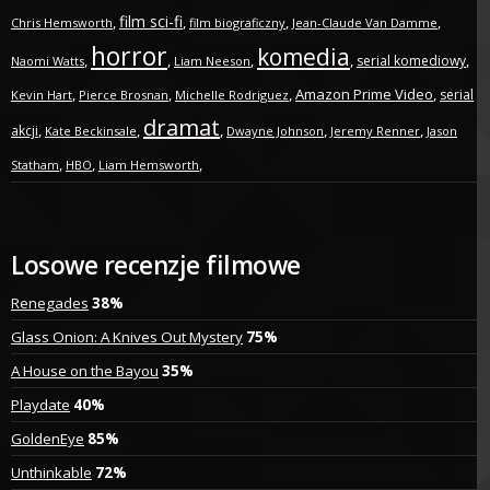
film sci-fi
,
,
,
,
Chris Hemsworth
film biograficzny
Jean-Claude Van Damme
horror
komedia
,
,
,
,
,
serial komediowy
Naomi Watts
Liam Neeson
,
,
,
Amazon Prime Video
,
serial
Kevin Hart
Pierce Brosnan
Michelle Rodriguez
dramat
,
,
,
,
,
akcji
Kate Beckinsale
Dwayne Johnson
Jeremy Renner
Jason
,
,
,
Statham
HBO
Liam Hemsworth
Losowe recenzje filmowe
Renegades
38%
Glass Onion: A Knives Out Mystery
75%
A House on the Bayou
35%
Playdate
40%
GoldenEye
85%
Unthinkable
72%