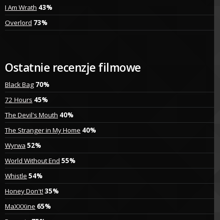
I Am Wrath
43%
Overlord
73%
Ostatnie recenzje filmowe
Black Bag
70%
72 Hours
45%
The Devil's Mouth
40%
The Stranger in My Home
40%
Wyrwa
52%
World Without End
55%
Whistle
54%
Honey Don't!
35%
MaXXXine
65%