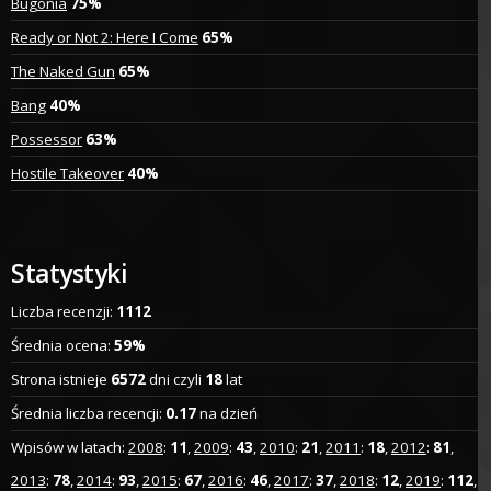
Bugonia
75%
Ready or Not 2: Here I Come
65%
The Naked Gun
65%
Bang
40%
Possessor
63%
Hostile Takeover
40%
Statystyki
Liczba recenzji:
1112
Średnia ocena:
59%
Strona istnieje
6572
dni czyli
18
lat
Średnia liczba recencji:
0.17
na dzień
Wpisów w latach:
2008
:
11
,
2009
:
43
,
2010
:
21
,
2011
:
18
,
2012
:
81
,
2013
:
78
,
2014
:
93
,
2015
:
67
,
2016
:
46
,
2017
:
37
,
2018
:
12
,
2019
:
112
,