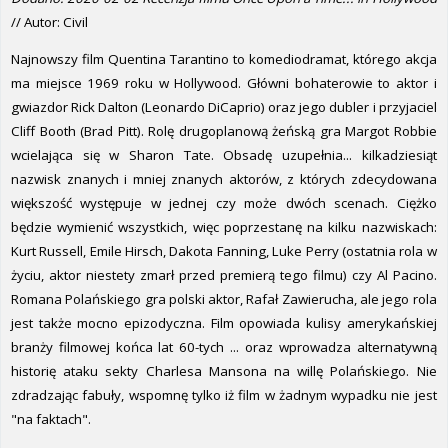
// Autor: Civil
Najnowszy film Quentina Tarantino to komediodramat, którego akcja
ma miejsce 1969 roku w Hollywood. Główni bohaterowie to aktor i
gwiazdor Rick Dalton (Leonardo DiCaprio) oraz jego dubler i przyjaciel
Cliff Booth (Brad Pitt). Rolę drugoplanową żeńską gra Margot Robbie
wcielająca się w Sharon Tate. Obsadę uzupełnia... kilkadziesiąt
nazwisk znanych i mniej znanych aktorów, z których zdecydowana
większość występuje w jednej czy może dwóch scenach. Ciężko
będzie wymienić wszystkich, więc poprzestanę na kilku nazwiskach:
Kurt Russell, Emile Hirsch, Dakota Fanning, Luke Perry (ostatnia rola w
życiu, aktor niestety zmarł przed premierą tego filmu) czy Al Pacino.
Romana Polańskiego gra polski aktor, Rafał Zawierucha, ale jego rola
jest także mocno epizodyczna. Film opowiada kulisy amerykańskiej
branży filmowej końca lat 60-tych ... oraz wprowadza alternatywną
historię ataku sekty Charlesa Mansona na willę Polańskiego. Nie
zdradzając fabuły, wspomnę tylko iż film w żadnym wypadku nie jest
"na faktach".