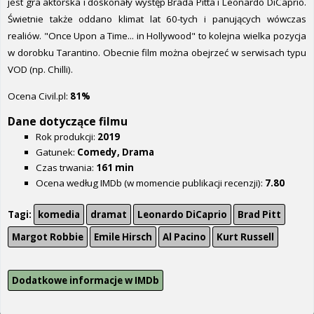
jest gra aktorska i doskonały występ Brada Pitta i Leonardo DiCaprio.
Świetnie także oddano klimat lat 60-tych i panujących wówczas
realiów. "Once Upon a Time... in Hollywood" to kolejna wielka pozycja
w dorobku Tarantino. Obecnie film można obejrzeć w serwisach typu
VOD (np. Chilli).
Ocena Civil.pl:
81%
Dane dotyczące filmu
Rok produkcji:
2019
Gatunek:
Comedy, Drama
Czas trwania:
161 min
Ocena według IMDb (w momencie publikacji recenzji):
7.80
Tagi:
komedia
dramat
Leonardo DiCaprio
Brad Pitt
Margot Robbie
Emile Hirsch
Al Pacino
Kurt Russell
Dodatkowe informacje w IMDb