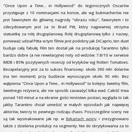
"Once Upon a Time... in Hollywood" do tegorocznych Oscarów
przystępuje z 10 nominacjami na koncie, ale wg bukmacherów nie
jest faworytem do głównej nagrody "obrazu roku", faworytem i to
zdecydowanym jest za to Brad Pitt, który najpewniej otrzyma
statuetkę za rolę drugoplanową. Rolę drugoplanową tylko z nazwy,
ponieważ udział Pitta w tym filmie jest podobny jak DiCaprio, ten duet
buduje całą fabułę. Film ten dostał jak na produkcję Tarantino tylko
bardzo dobre (a nie rewelacyjne) noty od widzów: 7.8/10 w serwisie
IMDB i 85% pozytywnych recenzji od krytyków wg Rotten Tomatoes.
Bezapelacyjny jest za to sukces finansowy: około 390 mln dolarów
(na ten moment) przy budżecie wynoszącym około 90 mln. Bez
wątpienia "Once Upon a Time... in Hollywood" to kolejny świetny film,
świetnego reżysera, ale nie sposób zauważyć kilka wad. Całość trwa
ponad 160 minut a na ekranie gości mnóstwo postaci, wygląda to tak
jakby Tarantino chciał umieścić w małych epizodach jak najwięcej
aktorów, tworzy to pewnego rodzaju chaos. Poszczególne sceny nie
są tak wysmakowane jak np. w
Bękartach wojny
i zrezygnowano
także z dzielenia produkcji na segmenty. Nie do skrytykowania za to