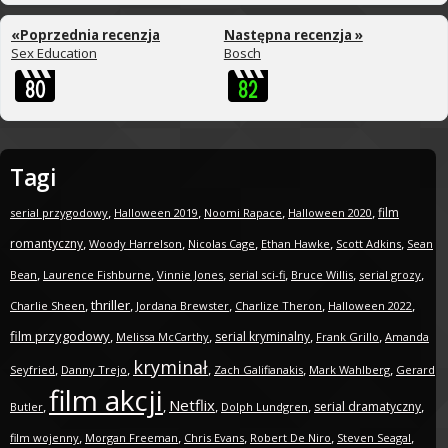
«Poprzednia recenzja
Następna recenzja »
Sex Education
Bosch
Tagi
,
,
,
,
film
serial przygodowy
Halloween 2019
Noomi Rapace
Halloween 2020
,
,
,
,
,
romantyczny
Woody Harrelson
Nicolas Cage
Ethan Hawke
Scott Adkins
Sean
,
,
,
,
,
,
Bean
Laurence Fishburne
Vinnie Jones
serial sci-fi
Bruce Willis
serial grozy
,
thriller
,
,
,
,
Charlie Sheen
Jordana Brewster
Charlize Theron
Halloween 2022
film przygodowy
,
,
,
,
serial kryminalny
Melissa McCarthy
Frank Grillo
Amanda
kryminał
,
,
,
,
,
Seyfried
Danny Trejo
Zach Galifianakis
Mark Wahlberg
Gerard
film akcji
Netflix
,
,
,
,
,
serial dramatyczny
Butler
Dolph Lundgren
,
,
,
,
,
film wojenny
Morgan Freeman
Chris Evans
Robert De Niro
Steven Seagal