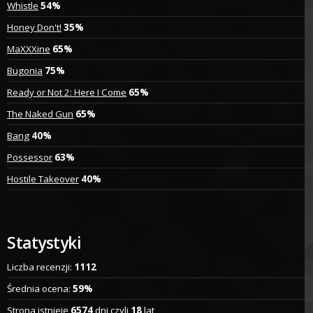
Whistle
54%
Honey Don't!
35%
MaXXXine
65%
Bugonia
75%
Ready or Not 2: Here I Come
65%
The Naked Gun
65%
Bang
40%
Possessor
63%
Hostile Takeover
40%
Statystyki
Liczba recenzji:
1112
Średnia ocena:
59%
Strona istnieje
6574
dni czyli
18
lat