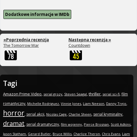
Dodatkowe informacje w IMDb
«Poprzednia recenzja
Następna recenzja »
The Tomorrow War
Countdown
Tagi
Amazon Prime Video
,
,
,
thriller
,
,
film
serial grozy
Steven Seagal
serial sci-fi
,
,
,
,
,
romantyczny
Michelle Rodriguez
Vinnie Jones
Liam Neeson
Danny Trejo
horror
,
,
,
,
,
serial akcji
serial kryminalny
Nicolas Cage
Charlie Sheen
dramat
,
,
,
,
,
serial dramatyczny
film wojenny
Pierce Brosnan
Scott Adkins
,
,
,
,
,
Jason Statham
Gerard Butler
Bruce Willis
Charlize Theron
Chris Evans
Liam