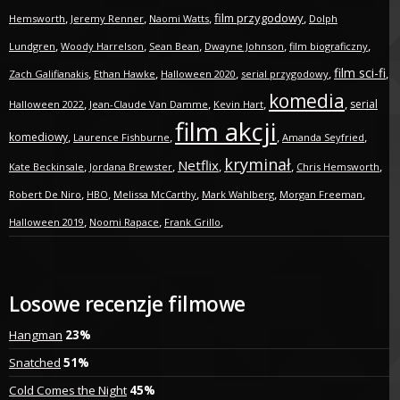
,
,
,
film przygodowy
,
Hemsworth
Jeremy Renner
Naomi Watts
Dolph
,
,
,
,
,
Lundgren
Woody Harrelson
Sean Bean
Dwayne Johnson
film biograficzny
film sci-fi
,
,
,
,
,
Zach Galifianakis
Ethan Hawke
Halloween 2020
serial przygodowy
komedia
,
,
,
,
serial
Halloween 2022
Jean-Claude Van Damme
Kevin Hart
film akcji
,
,
,
,
komediowy
Laurence Fishburne
Amanda Seyfried
kryminał
Netflix
,
,
,
,
,
Kate Beckinsale
Jordana Brewster
Chris Hemsworth
,
,
,
,
,
Robert De Niro
HBO
Melissa McCarthy
Mark Wahlberg
Morgan Freeman
,
,
,
Halloween 2019
Noomi Rapace
Frank Grillo
Losowe recenzje filmowe
Hangman
23%
Snatched
51%
Cold Comes the Night
45%