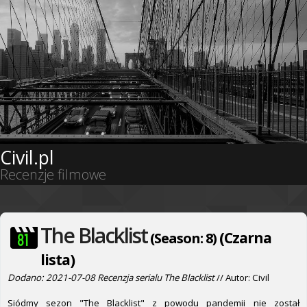
Civil.pl
Recenzje filmowe
The Blacklist
(Czarna
(Season: 8)
lista)
Dodano: 2021-07-08 Recenzja serialu The Blacklist
// Autor: Civil
Siódmy sezon "The Blacklist" z powodu pandemii nie został