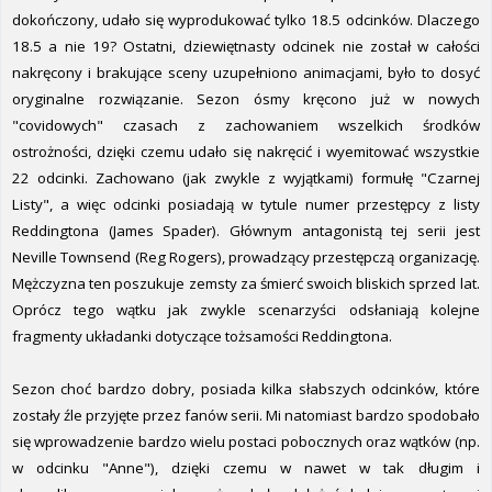
dokończony, udało się wyprodukować tylko 18.5 odcinków. Dlaczego
18.5 a nie 19? Ostatni, dziewiętnasty odcinek nie został w całości
nakręcony i brakujące sceny uzupełniono animacjami, było to dosyć
oryginalne rozwiązanie. Sezon ósmy kręcono już w nowych
"covidowych" czasach z zachowaniem wszelkich środków
ostrożności, dzięki czemu udało się nakręcić i wyemitować wszystkie
22 odcinki. Zachowano (jak zwykle z wyjątkami) formułę "Czarnej
Listy", a więc odcinki posiadają w tytule numer przestępcy z listy
Reddingtona (James Spader). Głównym antagonistą tej serii jest
Neville Townsend (Reg Rogers), prowadzący przestępczą organizację.
Mężczyzna ten poszukuje zemsty za śmierć swoich bliskich sprzed lat.
Oprócz tego wątku jak zwykle scenarzyści odsłaniają kolejne
fragmenty układanki dotyczące tożsamości Reddingtona.
Sezon choć bardzo dobry, posiada kilka słabszych odcinków, które
zostały źle przyjęte przez fanów serii. Mi natomiast bardzo spodobało
się wprowadzenie bardzo wielu postaci pobocznych oraz wątków (np.
w odcinku "Anne"), dzięki czemu w nawet w tak długim i