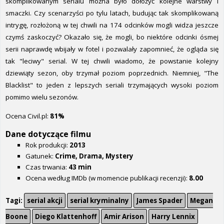
skomplikowanym serialu można było dołożyć kolejne warstwy i
smaczki. Czy scenarzyści po tylu latach, budując tak skomplikowaną
intrygę, rozłożoną w tej chwili na 174 odcinków mogli widza jeszcze
czymś zaskoczyć? Okazało się, że mogli, bo niektóre odcinki ósmej
serii naprawdę wbijały w fotel i pozwalały zapomnieć, że ogląda się
tak "leciwy" serial. W tej chwili wiadomo, że powstanie kolejny
dziewiąty sezon, oby trzymał poziom poprzednich. Niemniej, "The
Blacklist" to jeden z lepszych seriali trzymających wysoki poziom
pomimo wielu sezonów.
Ocena Civil.pl:
81%
Dane dotyczące filmu
Rok produkcji:
2013
Gatunek:
Crime, Drama, Mystery
Czas trwania:
43 min
Ocena według IMDb (w momencie publikacji recenzji):
8.00
Tagi:
serial akcji
serial kryminalny
James Spader
Megan
Boone
Diego Klattenhoff
Amir Arison
Harry Lennix