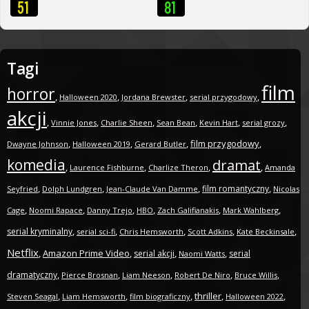
Tagi
film
horror
,
,
,
,
Halloween 2020
Jordana Brewster
serial przygodowy
akcji
,
,
,
,
,
,
Vinnie Jones
Charlie Sheen
Sean Bean
Kevin Hart
serial grozy
,
,
,
film przygodowy
,
Dwayne Johnson
Halloween 2019
Gerard Butler
komedia
dramat
,
,
,
,
Laurence Fishburne
Charlize Theron
Amanda
,
,
,
,
film romantyczny
Seyfried
Dolph Lundgren
Jean-Claude Van Damme
Nicolas
,
,
,
,
,
,
Cage
Noomi Rapace
Danny Trejo
HBO
Zach Galifianakis
Mark Wahlberg
,
,
,
,
,
serial kryminalny
serial sci-fi
Chris Hemsworth
Scott Adkins
Kate Beckinsale
Netflix
,
Amazon Prime Video
,
,
,
serial akcji
serial
Naomi Watts
,
,
,
,
,
dramatyczny
Pierce Brosnan
Liam Neeson
Robert De Niro
Bruce Willis
,
,
,
thriller
,
,
Steven Seagal
Liam Hemsworth
film biograficzny
Halloween 2022