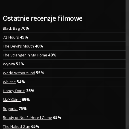
Ostatnie recenzje filmowe
Black Bag
70%
72 Hours
45%
The Devil's Mouth
40%
The Stranger in My Home
40%
Wyrwa
52%
World Without End
55%
Whistle
54%
Honey Don't!
35%
MaXXXine
65%
Bugonia
75%
Ready or Not 2: Here I Come
65%
The Naked Gun
65%