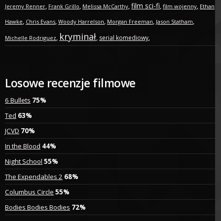
film sci-fi
,
,
,
,
,
Jeremy Renner
Frank Grillo
Melissa McCarthy
film wojenny
Ethan
,
,
,
,
,
Hawke
Chris Evans
Woody Harrelson
Morgan Freeman
Jason Statham
kryminał
,
,
,
serial komediowy
Michelle Rodriguez
Losowe recenzje filmowe
6 Bullets
75%
Ted
63%
JCVD
70%
In the Blood
44%
Night School
55%
The Expendables 2
68%
Columbus Circle
55%
Bodies Bodies Bodies
72%