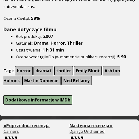
zatrzymała czas.
Ocena Civil.pl:
59%
Dane dotyczące filmu
Rok produkcji:
2007
Gatunek:
Drama, Horror, Thriller
Czas trwania:
1 h 31 min
Ocena według IMDb (w momencie publikacji recenzji):
5.90
Tagi:
horror
dramat
thriller
Emily Blunt
Ashton
Holmes
Martin Donovan
Ned Bellamy
Dodatkowe informacje w IMDb
«Poprzednia recenzja
Następna recenzja »
Carriers
Django Unchained