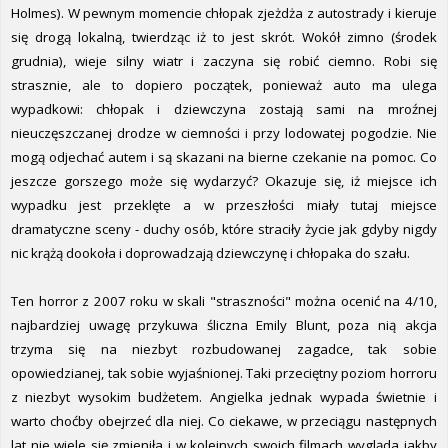
Holmes). W pewnym momencie chłopak zjeżdża z autostrady i kieruje
się drogą lokalną, twierdząc iż to jest skrót. Wokół zimno (środek
grudnia), wieje silny wiatr i zaczyna się robić ciemno. Robi się
strasznie, ale to dopiero początek, ponieważ auto ma ulega
wypadkowi: chłopak i dziewczyna zostają sami na mroźnej
nieuczęszczanej drodze w ciemności i przy lodowatej pogodzie. Nie
mogą odjechać autem i są skazani na bierne czekanie na pomoc. Co
jeszcze gorszego może się wydarzyć? Okazuje się, iż miejsce ich
wypadku jest przeklęte a w przeszłości miały tutaj miejsce
dramatyczne sceny - duchy osób, które straciły życie jak gdyby nigdy
nic krążą dookoła i doprowadzają dziewczynę i chłopaka do szału.
Ten horror z 2007 roku w skali "straszności" można ocenić na 4/10,
najbardziej uwagę przykuwa śliczna Emily Blunt, poza nią akcja
trzyma się na niezbyt rozbudowanej zagadce, tak sobie
opowiedzianej, tak sobie wyjaśnionej. Taki przeciętny poziom horroru
z niezbyt wysokim budżetem. Angielka jednak wypada świetnie i
warto choćby obejrzeć dla niej. Co ciekawe, w przeciągu następnych
lat nie wiele się zmieniła i w kolejnych swoich filmach wygląda jakby