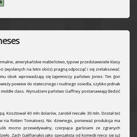
b
neses
o normalne, amerykańskie małżeństwo, typowi przedstawiciele klasy
i (wysłanych na letni obóz) pragną odpocząć i się zrelaksować.
omu obok wprowadzają się tajemniczy państwo Jones: Tim (Jon
 świeży powiew do statecznego i nudnego osiedla, szybko jednak
i middle class. Wynudzeni państwo Gaffney postanawiają śledzić
ą. Kosztował 40 mln dolarów, zarobił niecałe 30 mln. Dostał też
w na Rotten Tomatoes). Nic dziwnego, ponieważ produkcja ma
ób mocno przewidywalny, czerpiąca garściami ze zgranych
ło. Zach Galifianakis jako specjalista od komedii nieco się już