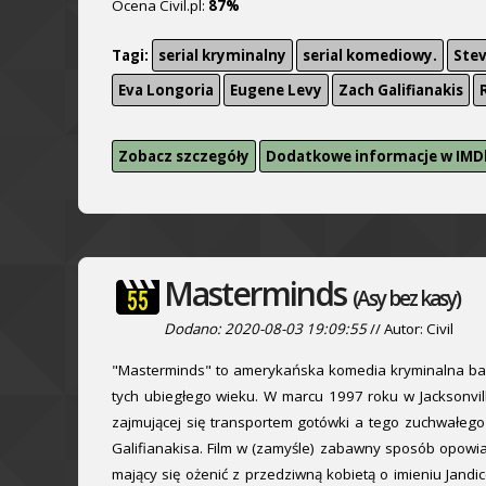
Ocena Civil.pl:
87%
Tagi:
serial kryminalny
serial komediowy.
Stev
Eva Longoria
Eugene Levy
Zach Galifianakis
Zobacz szczegóły
Dodatkowe informacje w IMD
Masterminds
(Asy bez kasy)
Dodano: 2020-08-03 19:09:55
// Autor: Civil
"Masterminds" to amerykańska komedia kryminalna bazuj
tych ubiegłego wieku. W marcu 1997 roku w Jacksonvi
zajmującej się transportem gotówki a tego zuchwałego
Galifianakisa. Film w (zamyśle) zabawny sposób opowia
mający się ożenić z przedziwną kobietą o imieniu Jand