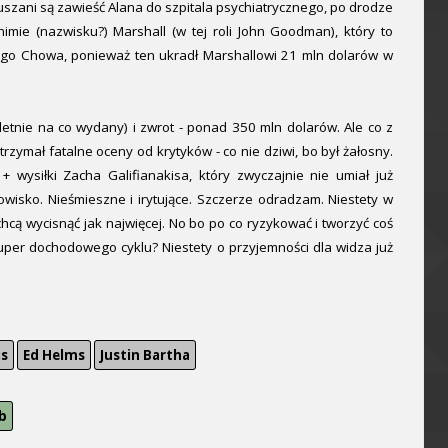
muszani są zawieść Alana do szpitala psychiatrycznego, po drodze
mie (nazwisku?) Marshall (w tej roli John Goodman), który to
iego Chowa, ponieważ ten ukradł Marshallowi 21 mln dolarów w
etnie na co wydany) i zwrot - ponad 350 mln dolarów. Ale co z
trzymał fatalne oceny od krytyków - co nie dziwi, bo był żałosny.
 wysiłki Zacha Galifianakisa, który zwyczajnie nie umiał już
dowisko. Nieśmieszne i irytujące. Szczerze odradzam. Niestety w
hcą wycisnąć jak najwięcej. No bo po co ryzykować i tworzyć coś
super dochodowego cyklu? Niestety o przyjemności dla widza już
is
Ed Helms
Justin Bartha
b