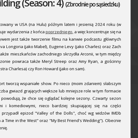
lding (Season: 4)
(Zbrodnie po sąsiedzku)
itowany w USA (na Hulu) późnym latem i jesienią 2024 roku (w
uuje wydarzenia z końca
poprzedniego
, a więc koncentruje się na
tywem jest także tworzenie filmu na kanwie podcastu głównych
va Longoria (jako Mabel), Eugene Levy (jako Charles) oraz Zach
ą także mieszkańców zachodniego skrzydła Arconii, w tym między
sezonie powraca także Meryl Streep oraz Amy Ryan, a gościnny
ostra Charlesa) czy Ron Howard (jako on sam).
hort tworzą wspaniałe show. Po nieco (moim zdaniem) słabszym
iczba gwiazd grających większe lub mniejsze role w tym formacie
e powodują, że chce się oglądać kolejne sezony. Czwarty sezon
 i komediowymi, nieco bardziej skupiającej się na części
ej przypadł epizod "Valley of the Dolls", choć wg widzów IMDb
n a Time in the West" oraz "My Best Friend's Wedding"). Obecnie
enię.