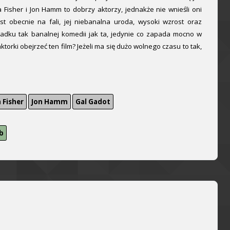
la Fisher i Jon Hamm to dobrzy aktorzy, jednakże nie wnieśli oni
st obecnie na fali, jej niebanalna uroda, wysoki wzrost oraz
padku tak banalnej komedii jak ta, jedynie co zapada mocno w
aktorki obejrzeć ten film? Jeżeli ma się dużo wolnego czasu to tak,
a Fisher
Jon Hamm
Gal Gadot
b