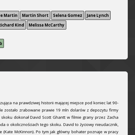
e Martin
Martin Short
Selena Gomez
Jane Lynch
Richard Kind
Melissa McCarthy
b
ąca na prawdziwej historii mającej miejsce pod koniec lat 90-
lle zostało zrabowane prawie 19 mln dolarów z depozytu firmy
 skoku dokonał David Scott Ghantt w filmie grany przez Zacha
da o okolicznościach tego skoku. David to życiowy nieudacznik,
ice (Kate McKinnon). Po tym jak główny bohater poznaje w pracy