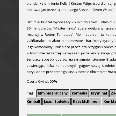
blondynkę o imieniu Kelly ( Kristen Wiig), traci dla nie
kierowanym przez tajemniczego Steve'a (Owen Wilson).
Film miał budżet wynoszący 25 mln dolarów i udało mu
30 mln dolarów. "Masterminds" został odebrany raczej
recenzji w Rotten Tomatoes). Moim zdaniem ta komed
Galifianakis, to aktor niesamowicie charakterystyczny,
jego komediowy urok nieco przez lata przygasł i obecni
w tym filmie też raczej nie wyszedł poza rewiry swojej pr
żenujący sposób udający (przynajmniej głosem) Brada 
zawierająca kilka komediowych gagów raczej średniej 
przykładem przeciętnego kina. Obecnie film ten można ob
Ocena Civil.pl:
55%
Tagi:
film biograficzny
komedia
kryminał
Za
Kimball
Jason Sudeikis
Kate McKinnon
Ken Ma