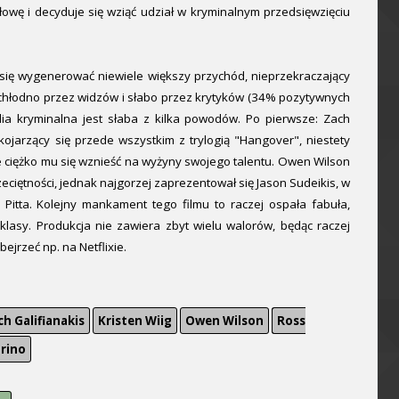
j głowę i decyduje się wziąć udział w kryminalnym przedsięwzięciu
 się wygenerować niewiele większy przychód, nieprzekraczający
 chłodno przez widzów i słabo przez krytyków (34% pozytywnych
ia kryminalna jest słaba z kilka powodów. Po pierwsze: Zach
 kojarzący się przede wszystkim z trylogią "Hangover", niestety
e ciężko mu się wznieść na wyżyny swojego talentu. Owen Wilson
zeciętności, jednak najgorzej zaprezentował się Jason Sudeikis, w
Pitta. Kolejny mankament tego filmu to raczej ospała fabuła,
klasy. Produkcja nie zawiera zbyt wielu walorów, będąc raczej
ejrzeć np. na Netflixie.
ch Galifianakis
Kristen Wiig
Owen Wilson
Ross
rino