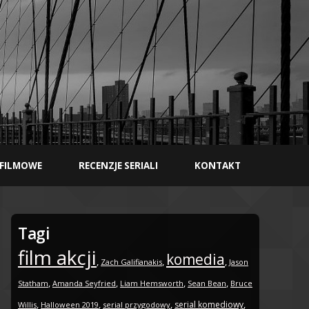
 FILMOWE
RECENZJE SERIALI
KONTAKT
Tagi
film akcji
komedia
,
,
,
Zach Galifianakis
Jason
,
,
,
,
Statham
Amanda Seyfried
Liam Hemsworth
Sean Bean
Bruce
,
,
,
,
serial komediowy
Willis
Halloween 2019
serial przygodowy