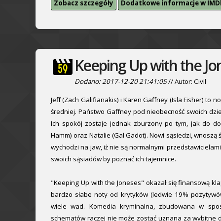
Zobacz szczegóły
Dodatkowe informacje w IMD
Keeping Up with the Jo
Dodano: 2017-12-20 21:41:05
// Autor: Civil
Jeff (Zach Galifianakis) i Karen Gaffney (Isla Fisher) t
średniej. Państwo Gaffney pod nieobecność swoich dziec
Ich spokój zostaje jednak zburzony po tym, jak do d
Hamm) oraz Natalie (Gal Gadot). Nowi sąsiedzi, wnoszą
wychodzi na jaw, iż nie są normalnymi przedstawicielam
swoich sąsiadów by poznać ich tajemnice.
"Keeping Up with the Joneses" okazał się finansową klap
bardzo słabe noty od krytyków (ledwie 19% pozytywó
wiele wad. Komedia kryminalna, zbudowana w spos
schematów raczej nie może zostać uznana za wybitne dzie