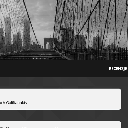
RECENZJE
ach Galifianakis