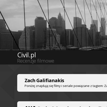
Civil.pl
Recenzje filmowe
Zach Galifianakis
Poniżej znajdują się filmy i seriale powiązane z tagiem: Z