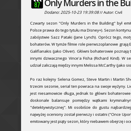
Only Murders in the Bui
Dodano: 2025-10-23 19:39:08
// Autor: Civil
Czwarty sezon "Only Murders in the Building" był em
Polsce prawa do tego tytułu ma Disney+). Sezon kontyn
zabójstwie Sazz Pataki (Jane Lynch). Oprócz tego, mo
bohaterów. W tymże filmie role pierwszoplanowe grają E
Galifianakis (jako Oliver). Główni bohaterowie poznaj
innymi dziwacznego Vince'a Fisha (Richard Kind). W 
udział zaliczają między innymi Melissa McCarthy (jako si
Po raz kolejny Selena Gomez, Steve Martin i Martin S
trzecim sezonie, serial ten powraca na swoje wyżyny. L
jest niesamowicie długa, jednak to główni bohaterowi
doskonale balansuje pomiędzy wątkami kryminalnymi
"detektywistycznej". Mi osobiście do gustu najbardzi
najwyżej oceniony został pierwszy i ostatni ("Once Upo
emitowany jest piąty sezon, który niebawem obejrzę i oc