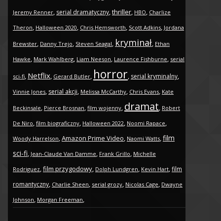
,
,
thriller
,
,
serial dramatyczny
Jeremy Renner
HBO
Charlize
,
,
,
,
Theron
Halloween 2020
Chris Hemsworth
Scott Adkins
Jordana
kryminał
,
,
,
,
Brewster
Danny Trejo
Steven Seagal
Ethan
,
,
,
,
Hawke
Mark Wahlberg
Liam Neeson
Laurence Fishburne
serial
horror
Netflix
,
,
,
,
,
serial kryminalny
sci-fi
Gerard Butler
,
,
,
,
serial akcji
Vinnie Jones
Melissa McCarthy
Chris Evans
Kate
dramat
,
,
,
,
Beckinsale
Pierce Brosnan
film wojenny
Robert
,
,
,
,
De Niro
film biograficzny
Halloween 2022
Noomi Rapace
film
,
Amazon Prime Video
,
,
Woody Harrelson
Naomi Watts
sci-fi
,
,
,
Jean-Claude Van Damme
Frank Grillo
Michelle
,
film przygodowy
,
,
,
film
Rodriguez
Dolph Lundgren
Kevin Hart
,
,
,
,
romantyczny
Charlie Sheen
serial grozy
Nicolas Cage
Dwayne
,
,
Johnson
Morgan Freeman