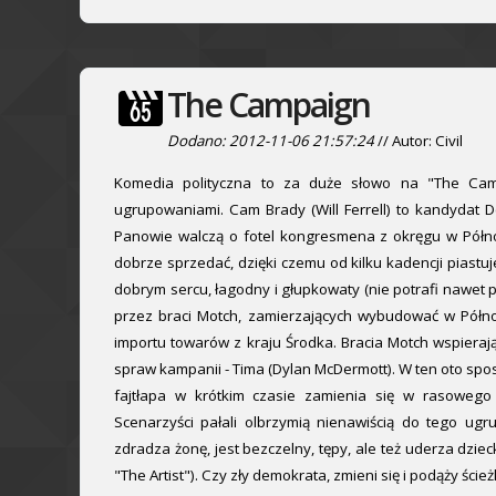
The Campaign
Dodano: 2012-11-06 21:57:24
// Autor: Civil
Komedia polityczna to za duże słowo na "The Campai
ugrupowaniami. Cam Brady (Will Ferrell) to kandydat 
Panowie walczą o fotel kongresmena z okręgu w Północn
dobrze sprzedać, dzięki czemu od kilku kadencji piastu
dobrym sercu, łagodny i głupkowaty (nie potrafi nawet 
przez braci Motch, zamierzających wybudować w Północ
importu towarów z kraju Środka. Bracia Motch wspierają
spraw kampanii - Tima (Dylan McDermott). W ten oto sp
fajtłapa w krótkim czasie zamienia się w rasoweg
Scenarzyści pałali olbrzymią nienawiścią do tego ugr
zdradza żonę, jest bezczelny, tępy, ale też uderza dzie
"The Artist"). Czy zły demokrata, zmieni się i podąży ści