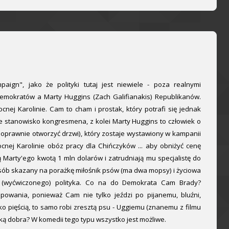
gn", jako że polityki tutaj jest niewiele - poza realnymi
Demokratów a Marty Huggins (Zach Galifianakis) Republikanów.
ej Karolinie. Cam to cham i prostak, który potrafi się jednak
je stanowisko kongresmena, z kolei Marty Huggins to człowiek o
poprawnie otworzyć drzwi), który zostaje wystawiony w kampanii
nej Karolinie obóz pracy dla Chińczyków ... aby obniżyć cenę
 Marty'ego kwotą 1 mln dolarów i zatrudniają mu specjalistę do
osób skazany na porażkę miłośnik psów (ma dwa mopsy) i życiowa
o (wyćwiczonego) polityka. Co na do Demokrata Cam Brady?
upowania, ponieważ Cam nie tylko jeździ po pijanemu, bluźni,
cko pięścią, to samo robi zresztą psu - Uggiemu (znanemu z filmu
eżką dobra? W komedii tego typu wszystko jest możliwe.