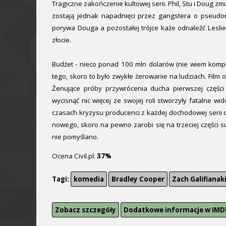
Tragiczne zakończenie kultowej serii. Phil, Stu i Doug z
zostają jednak napadnięci przez gangstera o pseudoni
porywa Douga a pozostałej trójce każe odnaleźć Lesl
złocie.
Budżet - nieco ponad 100 mln dolarów (nie wiem kompl
tego, skoro to było zwykłe żerowanie na ludziach. Film o
Żenujące próby przywrócenia ducha pierwszej części +
wycisnąć nic więcej ze swojej roli stworzyły fatalne wi
czasach kryzysu producenci z każdej dochodowej serii c
nowego, skoro na pewno zarobi się na trzeciej części 
nie pomyślano.
Ocena Civil.pl:
37%
Tagi:
komedia
Bradley Cooper
Zach Galifianak
Zobacz szczegóły
Dodatkowe informacje w IMD