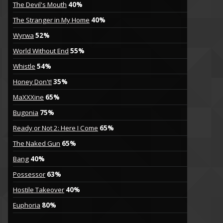
The Devil's Mouth
40%
The Stranger in My Home
40%
Wyrwa
52%
World Without End
55%
Whistle
54%
Honey Don't!
35%
MaXXXine
65%
Bugonia
75%
Ready or Not 2: Here I Come
65%
The Naked Gun
65%
Bang
40%
Possessor
63%
Hostile Takeover
40%
Euphoria
80%